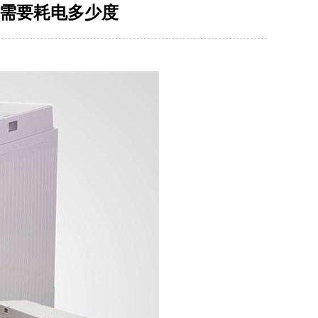
和需要耗电多少度