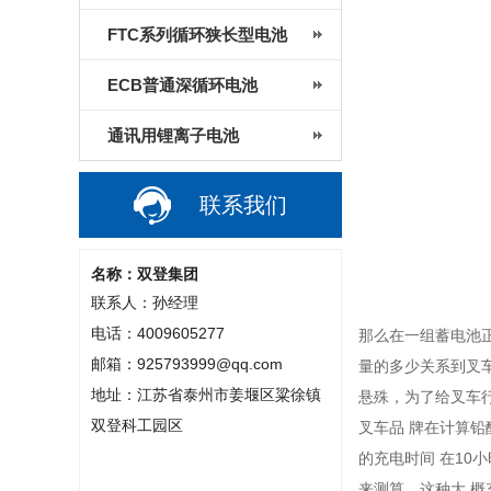
FTC系列循环狭长型电池
ECB普通深循环电池
通讯用锂离子电池
联系我们
名称：双登集团
联系人：孙经理
电话：4009605277
那么在一组蓄电池
邮箱：925793999@qq.com
量的多少关系到叉
地址：江苏省泰州市姜堰区粱徐镇
悬殊，为了给叉车
双登科工园区
叉车品 牌在计算铅
的充电时间 在10
来测算，这种大 