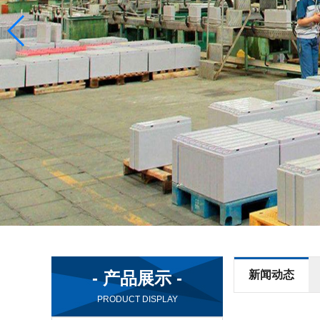
- 产品展示 -
新闻动态
PRODUCT DISPLAY