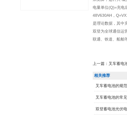
电量单位(Q)=充电
48V630AH，Q=VX
是理论数据，其中
双登为全球通信运
联通、铁道、船舶
上一篇：
叉车蓄电
相关推荐
叉车蓄电池的规
叉车蓄电池的常
双登蓄电池光伏