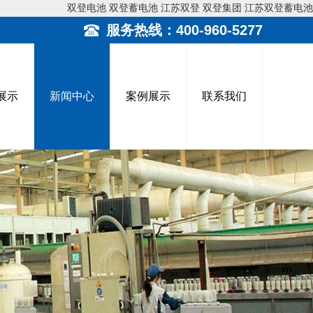
双登电池
双登蓄电池
江苏双登
双登集团
江苏双登蓄电池
服务热线：400-960-5277
展示
新闻中心
案例展示
联系我们