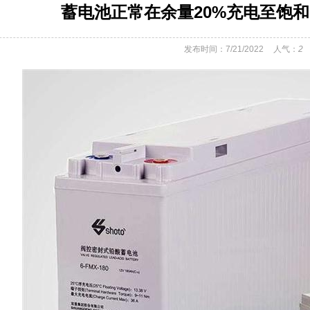
蓄电池正常在余量20%充电至饱
发布时间：7/21/2022
人气：
2