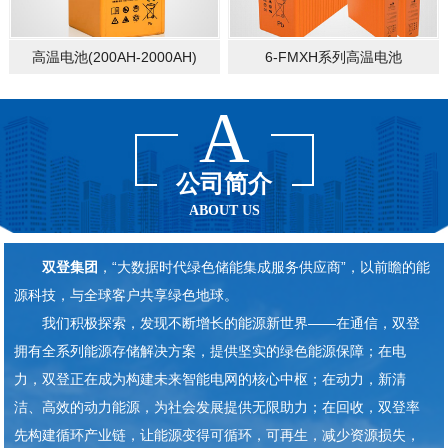
高温电池(200AH-2000AH)
6-FMXH系列高温电池
A
公司简介
ABOUT US
双
登集团
，“大数据时代绿色储能集成服务供应商”，以前瞻的能
源科技，与全球客户共享绿色地球。
我们积极探索，发现不断增长的能源新世界——在通信，双登
拥有全系列能源存储解决方案，提供坚实的绿色能源保障；在电
力，双登正在成为构建未来智能电网的核心中枢；在动力，新清
洁、高效的动力能源，为社会发展提供无限助力；在回收，双登率
先构建循环产业链，让能源变得可循环，可再生，减少资源损失，